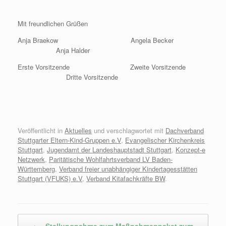
Mit freundlichen Grüßen
Anja Braekow Angela Becker
Anja Halder
Erste Vorsitzende Zweite Vorsitzende
Dritte Vorsitzende
Veröffentlicht in
Aktuelles
und verschlagwortet mit
Dachverband
Stuttgarter Eltern-Kind-Gruppen e.V
,
Evangelischer Kirchenkreis
Stuttgart
,
Jugendamt der Landeshauptstadt Stuttgart
,
Konzept-e
Netzwerk
,
Paritätische Wohlfahrtsverband LV Baden-
Württemberg
,
Verband freier unabhängiger Kindertagesstätten
Stuttgart (VFUKS) e.V
,
Verband Kitafachkräfte BW
.
Beitragsnavigation
←
Stellungnahme zum Maßnahmenpaket zum