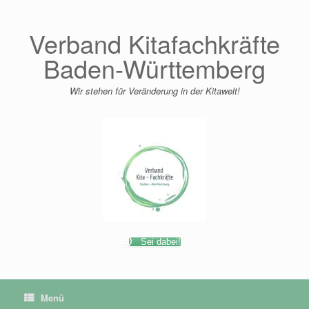
Zum
Inhalt
springen
Verband Kitafachkräfte
Baden-Württemberg
Wir stehen für Veränderung in der Kitawelt!
Sei dabei!
Menü