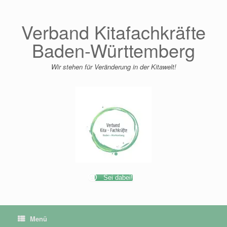
Zum
Inhalt
springen
Verband Kitafachkräfte
Baden-Württemberg
Wir stehen für Veränderung in der Kitawelt!
Sei dabei!
Menü