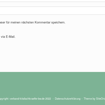
wser für meinen nächsten Kommentar speichern.
via E-Mail.
pyright: verband-kitafachkraefte-bw.de 2022
Datenschutzerklärung
Theme by
SiteOri