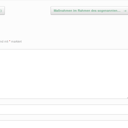
1)
Maßnahmen im Rahmen des sogenannten…
→
sind mit
*
markiert