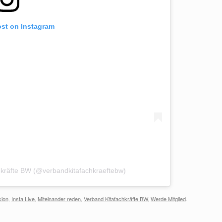
ost on Instagram
hkräfte BW (@verbandkitafachkraeftebw)
sion
,
Insta Live
,
Miteinander reden
,
Verband Kitafachkräfte BW
,
Werde Mitglied
.