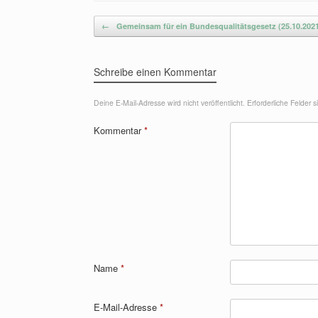
Beitragsnavigation
←
Gemeinsam für ein Bundesqualitätsgesetz (25.10.202
Schreibe einen Kommentar
Deine E-Mail-Adresse wird nicht veröffentlicht.
Erforderliche Felder 
Kommentar
*
Name
*
E-Mail-Adresse
*