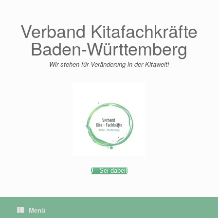
Zum
Inhalt
springen
Verband Kitafachkräfte
Baden-Württemberg
Wir stehen für Veränderung in der Kitawelt!
Sei dabei!
Menü