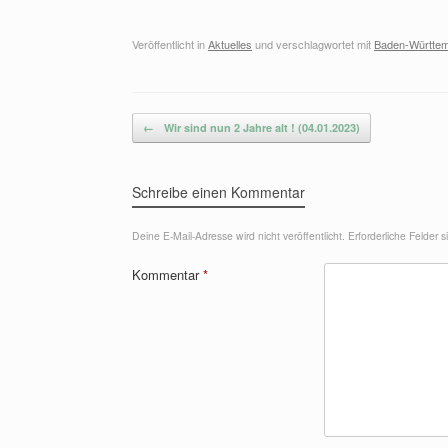
Veröffentlicht in
Aktuelles
und verschlagwortet mit
Baden-Württe
Beitragsnavigation
←
Wir sind nun 2 Jahre alt ! (04.01.2023)
Schreibe einen Kommentar
Deine E-Mail-Adresse wird nicht veröffentlicht.
Erforderliche Felder 
Kommentar
*