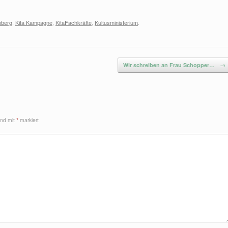
mberg
,
Kita Kampagne
,
KitaFachkräfte
,
Kultusministerium
.
Wir schreiben an Frau Schopper…
→
sind mit
*
markiert