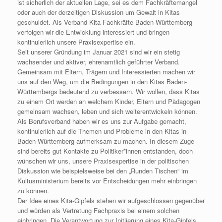
ist sicherlich der aktuellen Lage, sei es dem Fachkräftemangel
oder auch der derzeitigen Diskussion um Gewalt in Kitas
geschuldet. Als Verband Kita-Fachkräfte Baden-Württemberg
verfolgen wir die Entwicklung interessiert und bringen
kontinuierlich unsere Praxisexpertise ein.
Seit unserer Gründung im Januar 2021 sind wir ein stetig
wachsender und aktiver, ehrenamtlich geführter Verband.
Gemeinsam mit Eltern, Trägern und Interessierten machen wir
uns auf den Weg, um die Bedingungen in den Kitas Baden-
Württembergs bedeutend zu verbessern. Wir wollen, dass Kitas
zu einem Ort werden an welchem Kinder, Eltern und Pädagogen
gemeinsam wachsen, leben und sich weiterentwickeln können.
Als Berufsverband haben wir es uns zur Aufgabe gemacht,
kontinuierlich auf die Themen und Probleme in den Kitas in
Baden-Württemberg aufmerksam zu machen. In diesem Zuge
sind bereits gut Kontakte zu Politiker*innen entstanden, doch
wünschen wir uns, unsere Praxisexpertise in der politischen
Diskussion wie beispielsweise bei den „Runden Tischen“ im
Kultusministerium bereits vor Entscheidungen mehr einbringen
zu können.
Der Idee eines Kita-Gipfels stehen wir aufgeschlossen gegenüber
und würden als Vertretung Fachpraxis bei einem solchen
einbringen. Die Verantwortung zur Initiierung eines Kita-Gipfels