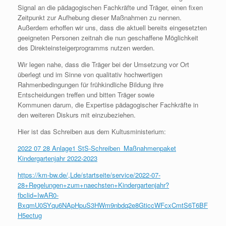
Signal an die pädagogischen Fachkräfte und Träger, einen fixen
Zeitpunkt zur Aufhebung dieser Maßnahmen zu nennen.
Außerdem erhoffen wir uns, dass die aktuell bereits eingesetzten
geeigneten Personen zeitnah die nun geschaffene Möglichkeit
des Direkteinsteigerprogramms nutzen werden.
Wir legen nahe, dass die Träger bei der Umsetzung vor Ort
überlegt und im Sinne von qualitativ hochwertigen
Rahmenbedingungen für frühkindliche Bildung ihre
Entscheidungen treffen und bitten Träger sowie
Kommunen darum, die Expertise pädagogischer Fachkräfte in
den weiteren Diskurs mit einzubeziehen.
Hier ist das Schreiben aus dem Kultusministerium:
2022 07 28 Anlage1 StS-Schreiben_Maßnahmenpaket
Kindergartenjahr 2022-2023
https://km-bw.de/,Lde/startseite/service/2022-07-
28+Regelungen+zum+naechsten+Kindergartenjahr?
fbclid=IwAR0-
BxqmU0SYqu6NApHpuS3HWm9nbdq2e8GticcWFcxCmtS6T6BF
H5ectug