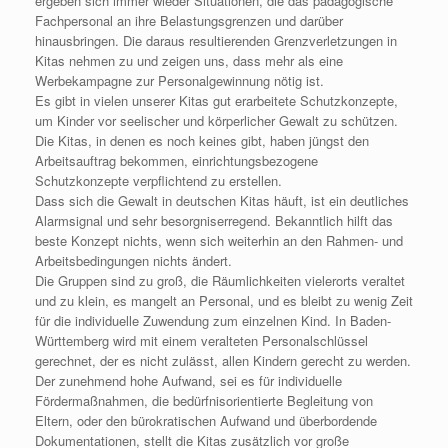
ergeben sich immer wieder Situationen, die das pädagogische
Fachpersonal an ihre Belastungsgrenzen und darüber
hinausbringen. Die daraus resultierenden Grenzverletzungen in
Kitas nehmen zu und zeigen uns, dass mehr als eine
Werbekampagne zur Personalgewinnung nötig ist.
Es gibt in vielen unserer Kitas gut erarbeitete Schutzkonzepte,
um Kinder vor seelischer und körperlicher Gewalt zu schützen.
Die Kitas, in denen es noch keines gibt, haben jüngst den
Arbeitsauftrag bekommen, einrichtungsbezogene
Schutzkonzepte verpflichtend zu erstellen.
Dass sich die Gewalt in deutschen Kitas häuft, ist ein deutliches
Alarmsignal und sehr besorgniserregend. Bekanntlich hilft das
beste Konzept nichts, wenn sich weiterhin an den Rahmen- und
Arbeitsbedingungen nichts ändert.
Die Gruppen sind zu groß, die Räumlichkeiten vielerorts veraltet
und zu klein, es mangelt an Personal, und es bleibt zu wenig Zeit
für die individuelle Zuwendung zum einzelnen Kind. In Baden-
Württemberg wird mit einem veralteten Personalschlüssel
gerechnet, der es nicht zulässt, allen Kindern gerecht zu werden.
Der zunehmend hohe Aufwand, sei es für individuelle
Fördermaßnahmen, die bedürfnisorientierte Begleitung von
Eltern, oder den bürokratischen Aufwand und überbordende
Dokumentationen, stellt die Kitas zusätzlich vor große