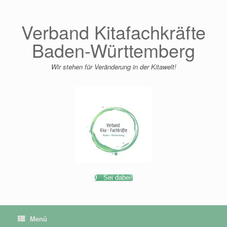
Zum
Inhalt
springen
Verband Kitafachkräfte
Baden-Württemberg
Wir stehen für Veränderung in der Kitawelt!
Sei dabei!
Menü