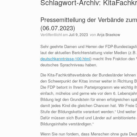
Schlagwort-Archiv:
KitaFachkr
Pressemitteilung der Verbände zum
(06.07.2023)
Veröffentlicht am
Juli 9, 2023
von
Anja Braekow
Sehr geehrte Damen und Herren der FDP-Bundestagsfr
laut der aktuellen Berichterstattung vieler Medien (z.B
deutschkenntnisse-100.html
) macht Ihre Fraktion den 
deutsches Sprachniveau haben.
Die Kita-Fachkräfteverbände der Bundesländer lehnen d
den Schwerpunkt der Kitas immer weiter in Richtung 
Die FDP betont in Ihrem Parteiprogramm wie wichtig ihr
einfach, mühelos und gerne wie vor dem 6. Lebensjahr
Bildung legt den Grundstein für einen erfolgreichen sp
damit jedes Kind die gleichen Chancen hat. Wir Freie 
Stufe der Bildungskette verankert werden.“ Und weiter 
Dafür müssen sich Bund und Länder auf ambitionierte
Bildungsinhalte verständigen.“
Wenn Sie nun fordern, dass Menschen ohne gute Deuts