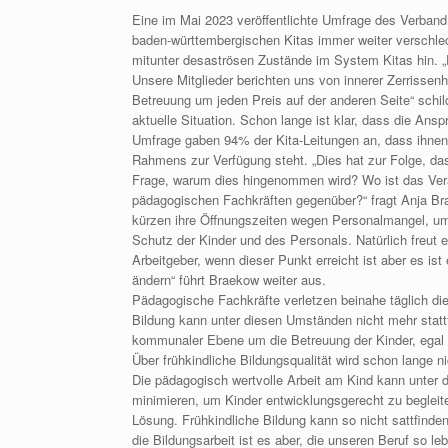
Eine im Mai 2023 veröffentlichte Umfrage des Verband
baden-württembergischen Kitas immer weiter verschlec
mitunter desaströsen Zustände im System Kitas hin. 
Unsere Mitglieder berichten uns von innerer Zerrisse
Betreuung um jeden Preis auf der anderen Seite“ schil
aktuelle Situation. Schon lange ist klar, dass die Ans
Umfrage gaben 94% der Kita-Leitungen an, dass ihnen 
Rahmens zur Verfügung steht. „Dies hat zur Folge, dass 
Frage, warum dies hingenommen wird? Wo ist das Ver
pädagogischen Fachkräften gegenüber?“ fragt Anja Bra
kürzen ihre Öffnungszeiten wegen Personalmangel, um 
Schutz der Kinder und des Personals. Natürlich freut 
Arbeitgeber, wenn dieser Punkt erreicht ist aber es is
ändern“ führt Braekow weiter aus.
Pädagogische Fachkräfte verletzen beinahe täglich die
Bildung kann unter diesen Umständen nicht mehr stattf
kommunaler Ebene um die Betreuung der Kinder, egal
Über frühkindliche Bildungsqualität wird schon lange 
Die pädagogisch wertvolle Arbeit am Kind kann unter 
minimieren, um Kinder entwicklungsgerecht zu begleite
Lösung. Frühkindliche Bildung kann so nicht sattfind
die Bildungsarbeit ist es aber, die unseren Beruf so l