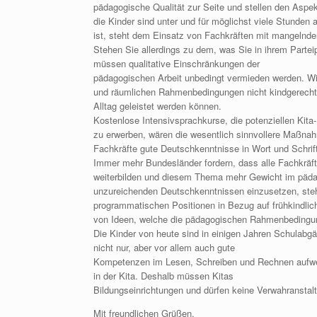
pädagogische Qualität zur Seite und stellen den Aspe
die Kinder sind unter und für möglichst viele Stunden
ist, steht dem Einsatz von Fachkräften mit mangelnd
Stehen Sie allerdings zu dem, was Sie in ihrem Part
müssen qualitative Einschränkungen der
pädagogischen Arbeit unbedingt vermieden werden. Wis
und räumlichen Rahmenbedingungen nicht kindgerecht s
Alltag geleistet werden können.
Kostenlose Intensivsprachkurse, die potenziellen Kita-
zu erwerben, wären die wesentlich sinnvollere Maßna
Fachkräfte gute Deutschkenntnisse in Wort und Schrif
Immer mehr Bundesländer fordern, dass alle Fachkräft
weiterbilden und diesem Thema mehr Gewicht im pädag
unzureichenden Deutschkenntnissen einzusetzen, steht
programmatischen Positionen in Bezug auf frühkindlic
von Ideen, welche die pädagogischen Rahmenbedingung
Die Kinder von heute sind in einigen Jahren Schulabg
nicht nur, aber vor allem auch gute
Kompetenzen im Lesen, Schreiben und Rechnen aufwei
in der Kita. Deshalb müssen Kitas
Bildungseinrichtungen und dürfen keine Verwahranstalt
Mit freundlichen Grüßen,