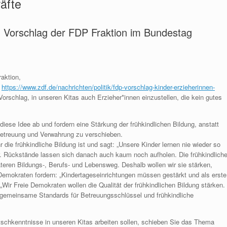
äfte
 Vorschlag der FDP Fraktion im Bundestag
aktion,
.
https://www.zdf.de/nachrichten/politik/fdp-vorschlag-kinder-erzieherinnen-
Vorschlag, in unseren Kitas auch Erzieher*innen einzustellen, die kein gutes
iese Idee ab und fordern eine Stärkung der frühkindlichen Bildung, anstatt
Betreuung und Verwahrung zu verschieben.
 die frühkindliche Bildung ist und sagt: „Unsere Kinder lernen nie wieder so
. Rückstände lassen sich danach auch kaum noch aufholen. Die frühkindlich
äteren Bildungs-, Berufs- und Lebensweg. Deshalb wollen wir sie stärken,
Demokraten fordern: „Kindertageseinrichtungen müssen gestärkt und als erste
„Wir Freie Demokraten wollen die Qualität der frühkindlichen Bildung stärken.
 gemeinsame Standards für Betreuungsschlüssel und frühkindliche
chkenntnisse in unseren Kitas arbeiten sollen, schieben Sie das Thema