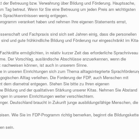
kt der Betreuung bzw. Verwahrung über Bildung und Förderung. Hauptsache,
 am Tag betreut. Wenn für Sie eine Betreuung um jeden Preis am wichtigsten
en Sprachkenntnissen wenig entgegen.
eiprogramm verankert haben und nehmen Ihre eigenen Statements ernst,
senschaft und Fachpraxis sind sich seit Jahren einig, dass die personellen
ind und gute frühkindliche Bildung und Förderung nur eingeschränkt im Kita
Fachkräfte ermöglichten, in relativ kurzer Zeit das erforderliche Sprachniveau
hme. Der Vorschlag, ausländische Abschlüsse anzuerkennen, wenn die
t nachweisen können, ist auch in unserem Sinne.
e in unseren Einrichtungen sich zum Thema alltagsintegrierte Sprachförderun
ogischen Alltag verleihen. Die Forderung der FDP, auch Menschen mit
 dem diametral entgegen. Stehen Sie bitte zu Ihren eigenen
he Bildung und der qualitativen Stärkung unserer Kitas. Nehmen Sie Abstand
en in unseren Einrichtungen weiter verschlechtern.
änger. Deutschland braucht in Zukunft junge ausbildungsfähige Menschen, die
sen. Wie Sie im FDP-Programm richtig bemerken, beginnt die Bildungskette
en sein.