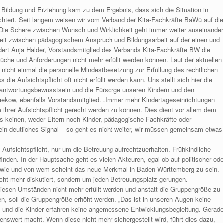
 Bildung und Erziehung kam zu dem Ergebnis, dass sich die Situation in
htert. Seit langem weisen wir vom Verband der Kita-Fachkräfte BaWü auf die
„Die Schere zwischen Wunsch und Wirklichkeit geht immer weiter auseinander
nheit zwischen pädagogischem Anspruch und Bildungsarbeit auf der einen und
dert Anja Halder, Vorstandsmitglied des Verbands Kita-Fachkräfte BW die
prüche und Anforderungen nicht mehr erfüllt werden können. Laut der aktuellen
nicht einmal die personelle Mindestbesetzung zur Erfüllung des rechtlichen
die Aufsichtspflicht oft nicht erfüllt werden kann. Uns stellt sich hier die
antwortungsbewusstsein und die Fürsorge unseren Kindern und den
ekow, ebenfalls Vorstandsmitglied. „Immer mehr Kindertageseinrichtungen
ihrer Aufsichtspflicht gerecht werden zu können. Dies dient vor allem dem
es keinen, weder Eltern noch Kinder, pädagogische Fachkräfte oder
t ein deutliches Signal – so geht es nicht weiter, wir müssen gemeinsam etwas
 Aufsichtspflicht, nur um die Betreuung aufrechtzuerhalten. Frühkindliche
inden. In der Hauptsache geht es vielen Akteuren, egal ob auf politischer ode
 wie und von wem scheint das neue Merkmal in Baden-Württemberg zu sein.
nicht mehr diskutiert, sondern um jeden Betreuungsplatz gerungen.
diesen Umständen nicht mehr erfüllt werden und anstatt die Gruppengröße zu
n, soll die Gruppengröße erhöht werden. „Das ist in unseren Augen keine
en und die Kinder erfahren keine angemessene Entwicklungsbegleitung. Gerad
ebenswert macht. Wenn diese nicht mehr sichergestellt wird, führt dies dazu,