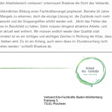
en Arbeitsbereich verlassen“ untermauert Braekow die Sicht des Verbands.
rühkindlichen Bildung einen Fachkräftemangel prophezeit. Beinahe 20 Jahre
 Mangels zu erkennen, doch die einzige Lösung ist, die Zustände noch mehr
gesenkt und die Gruppengrößen erhöht werden soll. „Nicht das Fehlen des
e im Berufsfeld zu halten. Dafür müssen dringend attraktive Arbeits- und
ktuell weit entfernt. Wir müssen endlich wieder über Qualität statt
ndest ist es ein richtiges und wichtiges Zeichen in Richtung der Kitas, dass
n bleiben wird. Es ist ein Anfang, auch wenn diese im Stundenumfang nicht
sehen werden.“ schließt Braekow ab.