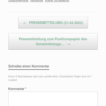
Staatssekretär
,
Verbände
,
Volker Schebesta
.
Beitragsnavigation
←
PRESSEMITTEILUNG (21.02.2022)
Pressemitteilung zum Positionspapier des
Gemeindestags…
→
Schreibe einen Kommentar
Deine E-Mail-Adresse wird nicht veröffentlicht.
Erforderliche Felder sind mit
*
markiert
Kommentar
*