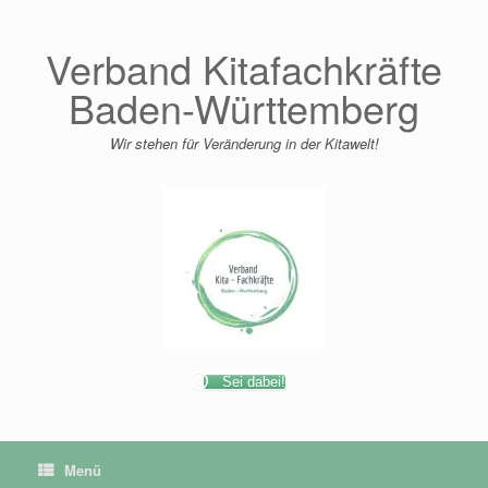
Zum
Inhalt
springen
Verband Kitafachkräfte
Baden-Württemberg
Wir stehen für Veränderung in der Kitawelt!
Sei dabei!
Menü