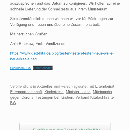
auszusprechen und das Datum zu korrigieren. Wir hoffen auf eine
schnelle Lieferung der Schnelltests aus ihrem Ministerium.
Selbstverständlich stehen wir nach wir vor für Rückfragen zur
Verfügung und freuen uns über eine Zusammenarbeit.
Mit herzlichen Grüßen
Anja Braekow, Erste Vorsitzende
https://www.klett-kita.de/blog/testen-testen-testen-neue-welle-
neuer-kita-alltag
Schreiben-LGA
Herunterladen
Veröffentlicht in
Aktuelles
und verschlagwortet mit
Elternbeirat
,
Elternpartnerschaft
,
Kindertests
,
Minister Lucha
,
Miteinander
gegen Corona
,
Testungen bei Kindern
,
Verband Kitafachkräfte
BW
.
Beitragsnavigation
←
Einführung der Testpflicht für Kita…