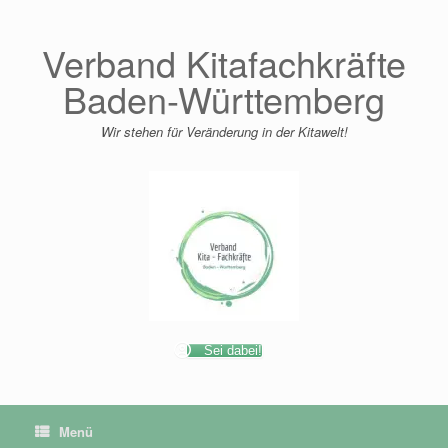
Zum
Inhalt
springen
Verband Kitafachkräfte
Baden-Württemberg
Wir stehen für Veränderung in der Kitawelt!
Sei dabei!
Menü