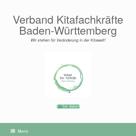
Zum
Inhalt
springen
Verband Kitafachkräfte
Baden-Württemberg
Wir stehen für Veränderung in der Kitawelt!
Sei dabei!
Menü