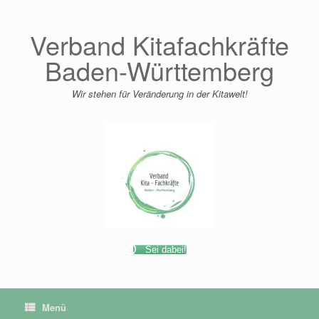
Zum
Inhalt
springen
Verband Kitafachkräfte
Baden-Württemberg
Wir stehen für Veränderung in der Kitawelt!
Sei dabei!
Menü