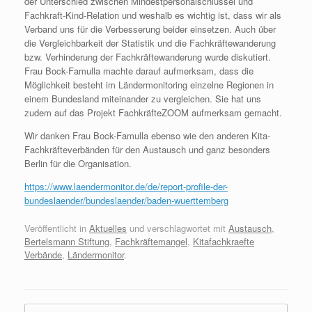
der Unterschied zwischen Mindestpersonalschlüssel und
Fachkraft-Kind-Relation und weshalb es wichtig ist, dass wir als
Verband uns für die Verbesserung beider einsetzen. Auch über
die Vergleichbarkeit der Statistik und die Fachkräftewanderung
bzw. Verhinderung der Fachkräftewanderung wurde diskutiert.
Frau Bock-Famulla machte darauf aufmerksam, dass die
Möglichkeit besteht im Ländermonitoring einzelne Regionen in
einem Bundesland miteinander zu vergleichen. Sie hat uns
zudem auf das Projekt FachkräfteZOOM aufmerksam gemacht.
Wir danken Frau Bock-Famulla ebenso wie den anderen Kita-
Fachkräfteverbänden für den Austausch und ganz besonders
Berlin für die Organisation.
https://www.laendermonitor.de/de/report-profile-der-
bundeslaender/bundeslaender/baden-wuerttemberg
Veröffentlicht in
Aktuelles
und verschlagwortet mit
Austausch
,
Bertelsmann Stiftung
,
Fachkräftemangel
,
Kitafachkraefte
Verbände
,
Ländermonitor
.
Beitragsnavigation