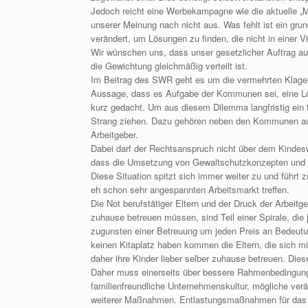
Jedoch reicht eine Werbekampagne wie die aktuelle „
unserer Meinung nach nicht aus. Was fehlt ist ein g
verändert, um Lösungen zu finden, die nicht in einer 
Wir wünschen uns, dass unser gesetzlicher Auftrag au
die Gewichtung gleichmäßig verteilt ist.
Im Beitrag des SWR geht es um die vermehrten Klagen v
Aussage, dass es Aufgabe der Kommunen sei, eine Lös
kurz gedacht. Um aus diesem Dilemma langfristig ein 
Strang ziehen. Dazu gehören neben den Kommunen auc
Arbeitgeber.
Dabei darf der Rechtsanspruch nicht über dem Kindeswo
dass die Umsetzung von Gewaltschutzkonzepten und di
Diese Situation spitzt sich immer weiter zu und führt 
eh schon sehr angespannten Arbeitsmarkt treffen.
Die Not berufstätiger Eltern und der Druck der Arbeitge
zuhause betreuen müssen, sind Teil einer Spirale, die
zugunsten einer Betreuung um jeden Preis an Bedeutung
keinen Kitaplatz haben kommen die Eltern, die sich mit
daher ihre Kinder lieber selber zuhause betreuen. Die
Daher muss einerseits über bessere Rahmenbedingunge
familienfreundliche Unternehmenskultur, mögliche verä
weiterer Maßnahmen. Entlastungsmaßnahmen für das 