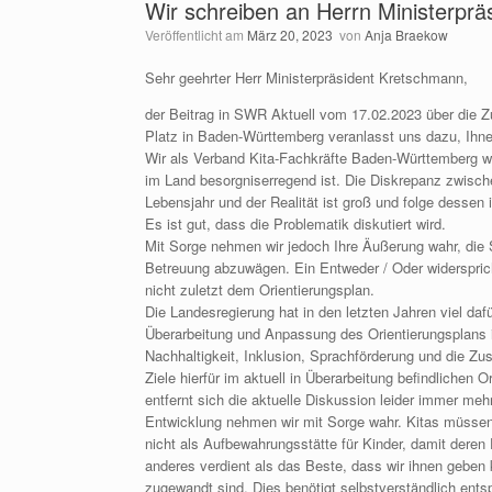
Wir schreiben an Herrn Ministerpr
Veröffentlicht am
März 20, 2023
von
Anja Braekow
Sehr geehrter Herr Ministerpräsident Kretschmann,
der Beitrag in SWR Aktuell vom 17.02.2023 über die 
Platz in Baden-Württemberg veranlasst uns dazu, Ihne
Wir als Verband Kita-Fachkräfte Baden-Württemberg we
im Land besorgniserregend ist. Die Diskrepanz zwisc
Lebensjahr und der Realität ist groß und folge dessen i
Es ist gut, dass die Problematik diskutiert wird.
Mit Sorge nehmen wir jedoch Ihre Äußerung wahr, die 
Betreuung abzuwägen. Ein Entweder / Oder widerspric
nicht zuletzt dem Orientierungsplan.
Die Landesregierung hat in den letzten Jahren viel daf
Überarbeitung und Anpassung des Orientierungsplans i
Nachhaltigkeit, Inklusion, Sprachförderung und die Z
Ziele hierfür im aktuell in Überarbeitung befindlichen 
entfernt sich die aktuelle Diskussion leider immer meh
Entwicklung nehmen wir mit Sorge wahr. Kitas müssen
nicht als Aufbewahrungsstätte für Kinder, damit deren
anderes verdient als das Beste, dass wir ihnen geben
zugewandt sind. Dies benötigt selbstverständlich ent