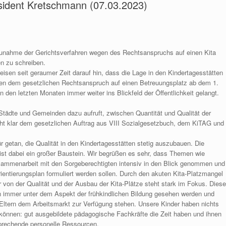
äsident Kretschmann (07.03.2023)
Zunahme der Gerichtsverfahren wegen des Rechtsanspruchs auf einen Kita
n zu schreiben.
isen seit geraumer Zeit darauf hin, dass die Lage in den Kindertagesstätten
hen dem gesetzlichen Rechtsanspruch auf einen Betreuungsplatz ab dem 1.
n den letzten Monaten immer weiter ins Blickfeld der Öffentlichkeit gelangt.
Städte und Gemeinden dazu aufruft, zwischen Quantität und Qualität der
ht klar dem gesetzlichen Auftrag aus VIII Sozialgesetzbuch, dem KiTAG und
ür getan, die Qualität in den Kindertagesstätten stetig auszubauen. Die
st dabei ein großer Baustein. Wir begrüßen es sehr, dass Themen wie
usammenarbeit mit den Sorgeberechtigten intensiv in den Blick genommen und
Orientierungsplan formuliert werden sollen. Durch den akuten Kita-Platzmangel
r von der Qualität und der Ausbau der Kita-Plätze steht stark im Fokus. Diese
 immer unter dem Aspekt der frühkindlichen Bildung gesehen werden und
 Eltern dem Arbeitsmarkt zur Verfügung stehen. Unsere Kinder haben nichts
 können: gut ausgebildete pädagogische Fachkräfte die Zeit haben und ihnen
sprechende personelle Ressourcen.