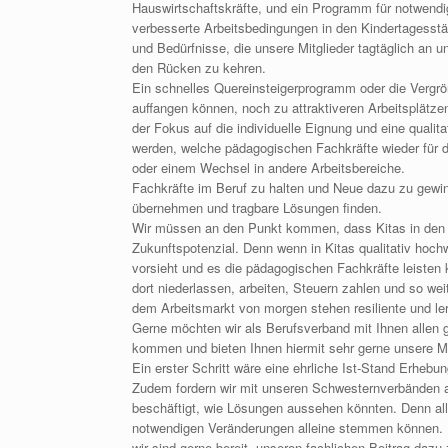
Hauswirtschaftskräfte, und ein Programm für notwendig
verbesserte Arbeitsbedingungen in den Kindertagesstä
und Bedürfnisse, die unsere Mitglieder tagtäglich an 
den Rücken zu kehren.
Ein schnelles Quereinsteigerprogramm oder die Vergrö
auffangen können, noch zu attraktiveren Arbeitsplätz
der Fokus auf die individuelle Eignung und eine qual
werden, welche pädagogischen Fachkräfte wieder für 
oder einem Wechsel in andere Arbeitsbereiche.
Fachkräfte im Beruf zu halten und Neue dazu zu gewi
übernehmen und tragbare Lösungen finden.
Wir müssen an den Punkt kommen, dass Kitas in den 
Zukunftspotenzial. Denn wenn in Kitas qualitativ hochw
vorsieht und es die pädagogischen Fachkräfte leisten
dort niederlassen, arbeiten, Steuern zahlen und so wei
dem Arbeitsmarkt von morgen stehen resiliente und le
Gerne möchten wir als Berufsverband mit Ihnen alle
kommen und bieten Ihnen hiermit sehr gerne unsere 
Ein erster Schritt wäre eine ehrliche Ist-Stand Erhebu
Zudem fordern wir mit unseren Schwesternverbänden au
beschäftigt, wie Lösungen aussehen könnten. Denn all
notwendigen Veränderungen alleine stemmen können. D
wir sind gerne bereit, unseren fachlichen Beitrag dazu 