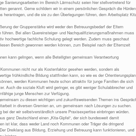
e Sanierungsarbeiten im Bereich Lärmschutz seien hier stellvertretend für
tten genannt. Gerne schildern wir in einem persönlichen Gespräch die Hürden
uns herantragen, und die sie zu den Überlegungen führen, dem Arbeitsplatz Kit
ßerung der Gruppenstärke wird weder den Betreuungsbedarf der Eltern
en führen. Bei allen Quereinsteiger- und Nachqualifizierungsmaßnahmen muss
itativ hochwertige fachliche Schulung gelegt werden. Zudem muss geschaut
diesen Bereich gewonnen werden können, zum Beispiel nach der Elternzeit
nnen kann gelingen, wenn alle Beteiligten gemeinsam Verantwortung
Kommunen nicht nur als Kostenfaktor gesehen werden, sondern als
ertige frühkindliche Bildung stattfinden kann, so wie es der Orientierungsplan
 können, werden Kommunen heute schon attraktiv für junge Familien die sich
ter. Auch die soziale Kluft wird geringer, es gibt weniger Schulabbrecher und
rnfähige junge Menschen zur Verfügung.
n gemeinsam zu diesen wichtigen und zukunftsweisenden Themen ins Gespräc
Mitarbeit in diversen Gremien an, um gemeinsam nach Lösungen zu suchen.
ng bei der wir selbstverständlich unsere Praxisexpertise einbringen würden.
s ganz Deutschland einen „Kita-Gipfel“, der sich bundesweit damit
en ist klar, dass weder Land noch Kommunen oder Träger die dringend
er Dreiklang aus Bildung, Erziehung und Betreuung kann funktionieren, und
zu leisten.