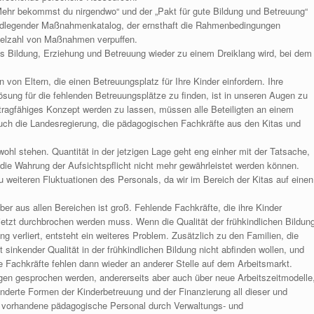
Mehr bekommst du nirgendwo“ und der „Pakt für gute Bildung und Betreuung“
rundlegender Maßnahmenkatalog, der ernsthaft die Rahmenbedingungen
Vielzahl von Maßnahmen verpuffen.
s Bildung, Erziehung und Betreuung wieder zu einem Dreiklang wird, bei dem
on Eltern, die einen Betreuungsplatz für Ihre Kinder einfordern. Ihre
ung für die fehlenden Betreuungsplätze zu finden, ist in unseren Augen zu
tragfähiges Konzept werden zu lassen, müssen alle Beteiligten an einem
h die Landesregierung, die pädagogischen Fachkräfte aus den Kitas und
hl stehen. Quantität in der jetzigen Lage geht eng einher mit der Tatsache,
e Wahrung der Aufsichtspflicht nicht mehr gewährleistet werden können.
zu weiteren Fluktuationen des Personals, da wir im Bereich der Kitas auf einen
ber aus allen Bereichen ist groß. Fehlende Fachkräfte, die ihre Kinder
 jetzt durchbrochen werden muss. Wenn die Qualität der frühkindlichen Bildun
 verliert, entsteht ein weiteres Problem. Zusätzlich zu den Familien, die
 sinkender Qualität in der frühkindlichen Bildung nicht abfinden wollen, und
se Fachkräfte fehlen dann wieder an anderer Stelle auf dem Arbeitsmarkt.
n gesprochen werden, andererseits aber auch über neue Arbeitszeitmodelle
nderte Formen der Kinderbetreuung und der Finanzierung all dieser und
vorhandene pädagogische Personal durch Verwaltungs- und