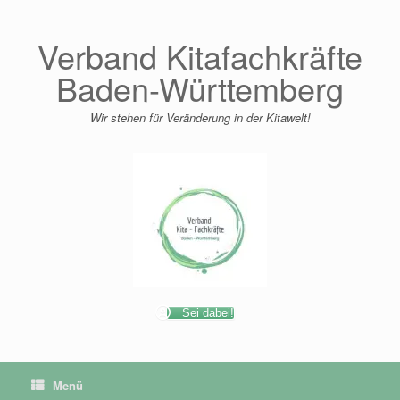
Zum
Inhalt
springen
Verband Kitafachkräfte
Baden-Württemberg
Wir stehen für Veränderung in der Kitawelt!
Sei dabei!
Menü