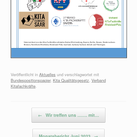
Veröffentlicht in
Aktuelles
und verschlagwortet mit
Bundespositionspapier
,
Kita Qualitätsgesetz
,
Verband
Kitafachkräfte
.
Beitragsnavigation
←
Wir treffen uns ……. mit…
Monatsbericht Juni 2023
→