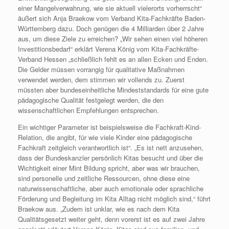
einer Mangelverwahrung, wie sie aktuell vielerorts vorherrscht“
äußert sich Anja Braekow vom Verband Kita-Fachkräfte Baden-
Württemberg dazu. Doch genügen die 4 Milliarden über 2 Jahre
aus, um diese Ziele zu erreichen? „Wir sehen einen viel höheren
Investitionsbedarf“ erklärt Verena König vom Kita-Fachkräfte-
Verband Hessen „schließlich fehlt es an allen Ecken und Enden.
Die Gelder müssen vorrangig für qualitative Maßnahmen
verwendet werden, dem stimmen wir vollends zu. Zuerst
müssten aber bundeseinheitliche Mindeststandards für eine gute
pädagogische Qualität festgelegt werden, die den
wissenschaftlichen Empfehlungen entsprechen.
Ein wichtiger Parameter ist beispielsweise die Fachkraft-Kind-
Relation, die angibt, für wie viele Kinder eine pädagogische
Fachkraft zeitgleich verantwortlich ist“. „Es ist nett anzusehen,
dass der Bundeskanzler persönlich Kitas besucht und über die
Wichtigkeit einer Mint Bildung spricht, aber was wir brauchen,
sind personelle und zeitliche Ressourcen, ohne diese eine
naturwissenschaftliche, aber auch emotionale oder sprachliche
Förderung und Begleitung im Kita Alltag nicht möglich sind,“ führt
Braekow aus. „Zudem ist unklar, wie es nach dem Kita
Qualitätsgesetzt weiter geht, denn vorerst ist es auf zwei Jahre