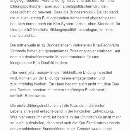
angelegt“ erläutert Verena König. Kitas sind aus familien- und
bildungspolitischen, aber auch arbeitspolitischen Gründen
gesellschaftlich relevant. Dass die Bundesrepublik Deutschland,
die in allen letzten Bildungsstudien verheerend abgeschlossen
hat, sich immer noch ein Kita-System leistet, ohne Standards für
eine gute frühkindliche Bildungsqualität festzulegen, ist nicht
nachvollziehbar.
Die mittlerweile in 12 Bundesländern vertretenen Kita-Fachkräfte
Verbände haben ein gemeinsames Positionspapier erarbeitet, mit
dem sie deutschlandweite Mindeststandards für eine
kindgerechte Kita-Qualität fordern.
„Nur wenn jetzt massiv in die frühkindliche Bildung investiert
wird, können wir der Bildungsmisere entgegentreten und
zukunftsfähig bleiben. Ein Haus beginnt auch nicht mit dem Bau
des Daches, sondern mit einem tragfähigen Fundament,“
schließt Braekow ab.
Die erste Bildungsinstitution ist die Kita, denn die ersten
Lebensjahre sind entscheidend in der kindlichen Entwicklung.
Was hier versäumt wird, ist bereits in der Grundschule nicht mehr
so leicht aufzuholen, darin sind sich die Kita-Fachkräfteverbände
der verschiedenen Bundesländer einig. Geredet wurde lange