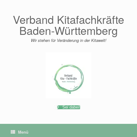
Zum
Inhalt
springen
Verband Kitafachkräfte
Baden-Württemberg
Wir stehen für Veränderung in der Kitawelt!
Sei dabei!
Menü