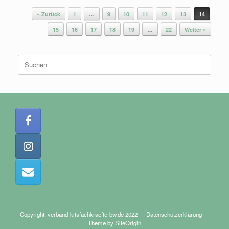
Beitragsnavigation
« Zurück
1
…
9
10
11
12
13
14
15
16
17
18
19
…
22
Weiter »
Suchen
nach:
Copyright: verband-kitafachkraefte-bw.de 2022
Datenschutzerklärung
Theme by
SiteOrigin