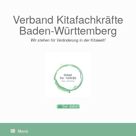
Zum
Inhalt
springen
Verband Kitafachkräfte
Baden-Württemberg
Wir stehen für Veränderung in der Kitawelt!
Sei dabei!
Menü