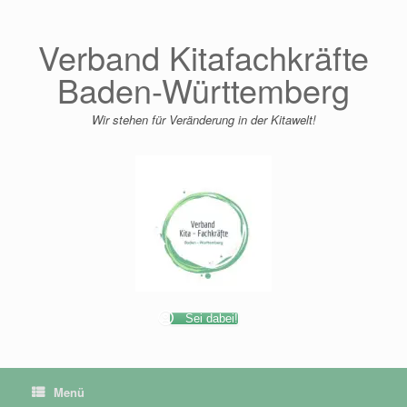
Zum
Inhalt
springen
Verband Kitafachkräfte
Baden-Württemberg
Wir stehen für Veränderung in der Kitawelt!
Sei dabei!
Menü