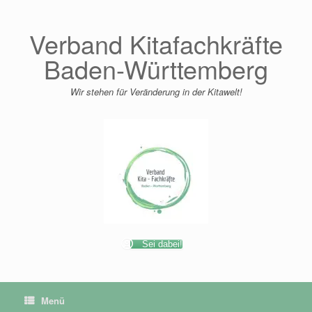
Zum
Inhalt
springen
Verband Kitafachkräfte
Baden-Württemberg
Wir stehen für Veränderung in der Kitawelt!
Sei dabei!
Menü