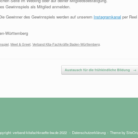
ichen Seite im Webling oder auf deiner Mitgliedsbestätigung.
es Gewinnspiels als Mitglied anmelden.
 Die Gewinner des Gewinnspiels werden auf unserem
Instagramkanal
per Reel
den-Württemberg
nspiel
,
Meet & Greet
,
Verband Kita-Fachkräfte Baden-Württemberg
.
Austausch für die frühkindliche Bildung
→
pyright: verband-kitafachkraefte-bw.de 2022
Datenschutzerklärung
Theme by
SiteOri