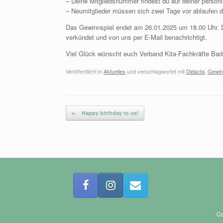
– Deine Mitgliedsnummer findest du auf deiner persönl
– Neumitglieder müssen sich zwei Tage vor ablaufen d
Das Gewinnspiel endet am 26.01.2025 um 18.00 Uhr.
verkündet und von uns per E-Mail benachrichtigt.
Viel Glück wünscht euch Verband Kita-Fachkräfte Ba
Veröffentlicht in
Aktuelles
und verschlagwortet mit
Didacta
,
Gewin
Beitragsnavigation
←
Happy birthday to us!
Co