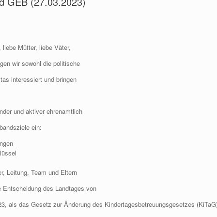
und GEB (27.03.2023)
 liebe Mütter, liebe Väter,
en wir sowohl die politische
tas interessiert und bringen
nder und aktiver ehrenamtlich
bandsziele ein:
ungen
lüssel
r, Leitung, Team und Eltern
che Entscheidung des Landtages von
3, als das Gesetz zur Änderung des Kindertagesbetreuungsgesetzes (KiTaG