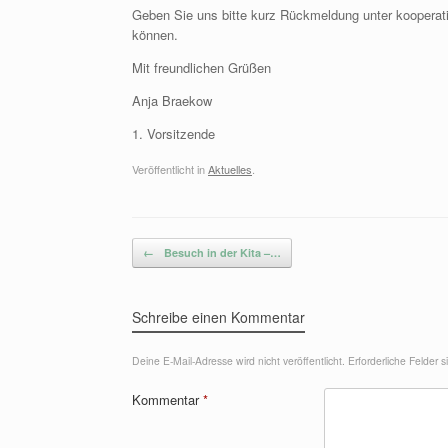
Geben Sie uns bitte kurz Rückmeldung unter kooperat
können.
Mit freundlichen Grüßen
Anja Braekow
1. Vorsitzende
Veröffentlicht in
Aktuelles
.
Beitragsnavigation
←
Besuch in der Kita –…
Schreibe einen Kommentar
Deine E-Mail-Adresse wird nicht veröffentlicht.
Erforderliche Felder 
Kommentar
*