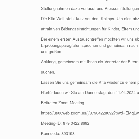
Stellungnahmen dazu verfasst und Pressemitteilunge
Die Kita-Welt steht kurz vor dem Kollaps. Um dies ab
attraktiven Bildungseinrichtungen für Kinder, Eltern u
Bei einem ersten Austauschtreffen möchten wir uns ü
Erprobungsparagrafen sprechen und gemeinsam nach L
uns großen
Anklang, gemeinsam mit Ihnen als Vertreter der Elter
suchen.
Lassen Sie uns gemeinsam die Kita wieder zu einem p
Hierfür laden wir Sie am Donnerstag, den 11.04.2024 
Beitreten Zoom Meeting
https://us06web.zoom.us/j/87904228692?pwd=EMq
Meeting-ID: 879 0422 8692
Kenncode: 893198