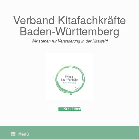
Zum
Inhalt
springen
Verband Kitafachkräfte
Baden-Württemberg
Wir stehen für Veränderung in der Kitawelt!
Sei dabei!
Menü