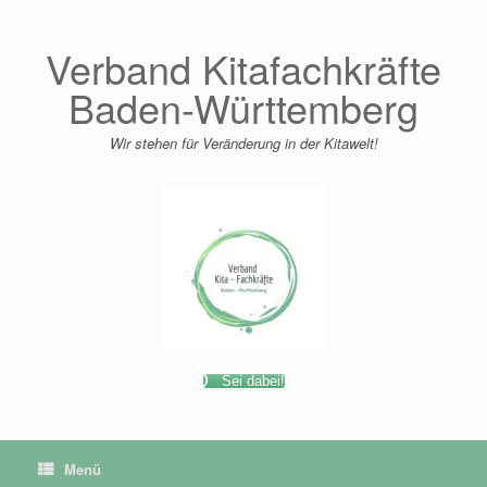
Zum
Inhalt
springen
Verband Kitafachkräfte
Baden-Württemberg
Wir stehen für Veränderung in der Kitawelt!
Sei dabei!
Menü