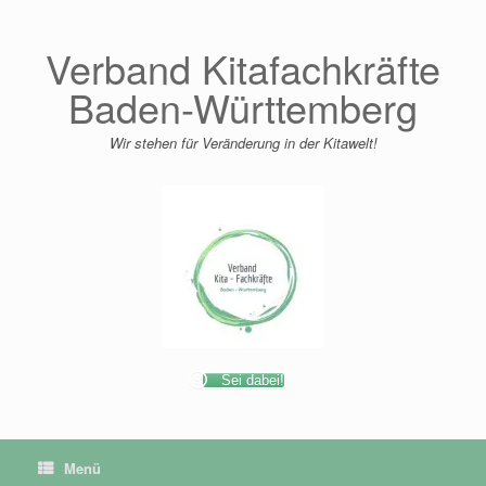
Zum
Inhalt
springen
Verband Kitafachkräfte
Baden-Württemberg
Wir stehen für Veränderung in der Kitawelt!
Sei dabei!
Menü