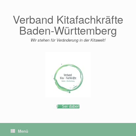
Zum
Inhalt
springen
Verband Kitafachkräfte
Baden-Württemberg
Wir stehen für Veränderung in der Kitawelt!
Sei dabei!
Menü