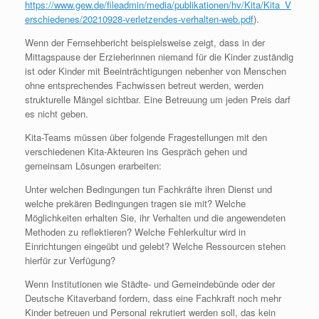
https://www.gew.de/fileadmin/media/publikationen/hv/Kita/Kita_V
erschiedenes/20210928-verletzendes-verhalten-web.pdf
).
Wenn der Fernsehbericht beispielsweise zeigt, dass in der
Mittagspause der Erzieherinnen niemand für die Kinder zuständig
ist oder Kinder mit Beeinträchtigungen nebenher von Menschen
ohne entsprechendes Fachwissen betreut werden, werden
strukturelle Mängel sichtbar. Eine Betreuung um jeden Preis darf
es nicht geben.
Kita-Teams müssen über folgende Fragestellungen mit den
verschiedenen Kita-Akteuren ins Gespräch gehen und
gemeinsam Lösungen erarbeiten:
Unter welchen Bedingungen tun Fachkräfte ihren Dienst und
welche prekären Bedingungen tragen sie mit? Welche
Möglichkeiten erhalten Sie, ihr Verhalten und die angewendeten
Methoden zu reflektieren? Welche Fehlerkultur wird in
Einrichtungen eingeübt und gelebt? Welche Ressourcen stehen
hierfür zur Verfügung?
Wenn Institutionen wie Städte- und Gemeindebünde oder der
Deutsche Kitaverband fordern, dass eine Fachkraft noch mehr
Kinder betreuen und Personal rekrutiert werden soll, das kein