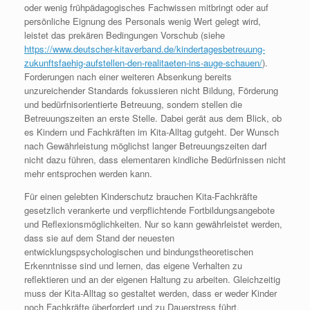
oder wenig frühpädagogisches Fachwissen mitbringt oder auf
persönliche Eignung des Personals wenig Wert gelegt wird,
leistet das prekären Bedingungen Vorschub (siehe
https://www.deutscher-kitaverband.de/kindertagesbetreuung-
zukunftsfaehig-aufstellen-den-realitaeten-ins-auge-schauen/
).
Forderungen nach einer weiteren Absenkung bereits
unzureichender Standards fokussieren nicht Bildung, Förderung
und bedürfnisorientierte Betreuung, sondern stellen die
Betreuungszeiten an erste Stelle. Dabei gerät aus dem Blick, ob
es Kindern und Fachkräften im Kita-Alltag gutgeht. Der Wunsch
nach Gewährleistung möglichst langer Betreuungszeiten darf
nicht dazu führen, dass elementaren kindliche Bedürfnissen nicht
mehr entsprochen werden kann.
Für einen gelebten Kinderschutz brauchen Kita-Fachkräfte
gesetzlich verankerte und verpflichtende Fortbildungsangebote
und Reflexionsmöglichkeiten. Nur so kann gewährleistet werden,
dass sie auf dem Stand der neuesten
entwicklungspsychologischen und bindungstheoretischen
Erkenntnisse sind und lernen, das eigene Verhalten zu
reflektieren und an der eigenen Haltung zu arbeiten. Gleichzeitig
muss der Kita-Alltag so gestaltet werden, dass er weder Kinder
noch Fachkräfte überfordert und zu Dauerstress führt.