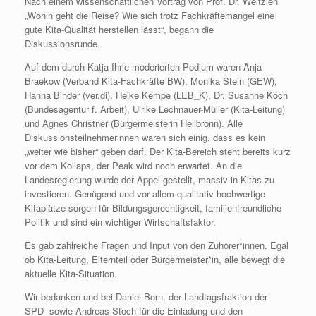
Nach einem wissenschaftlichen Vortrag von Prof. Dr. Weltzien
„Wohin geht die Reise? Wie sich trotz Fachkräftemangel eine
gute Kita-Qualität herstellen lässt“, begann die
Diskussionsrunde.
Auf dem durch Katja Ihrle moderierten Podium waren Anja
Braekow (Verband Kita-Fachkräfte BW), Monika Stein (GEW),
Hanna Binder (ver.di), Heike Kempe (LEB_K), Dr. Susanne Koch
(Bundesagentur f. Arbeit), Ulrike Lechnauer-Müller (Kita-Leitung)
und Agnes Christner (Bürgermeisterin Heilbronn). Alle
Diskussionsteilnehmerinnen waren sich einig, dass es kein
„weiter wie bisher“ geben darf. Der Kita-Bereich steht bereits kurz
vor dem Kollaps, der Peak wird noch erwartet. An die
Landesregierung wurde der Appel gestellt, massiv in Kitas zu
investieren. Genügend und vor allem qualitativ hochwertige
Kitaplätze sorgen für Bildungsgerechtigkeit, familienfreundliche
Politik und sind ein wichtiger Wirtschaftsfaktor.
Es gab zahlreiche Fragen und Input von den Zuhörer*innen. Egal
ob Kita-Leitung, Elternteil oder Bürgermeister*in, alle bewegt die
aktuelle Kita-Situation.
Wir bedanken und bei Daniel Born, der Landtagsfraktion der
SPD sowie Andreas Stoch für die Einladung und den