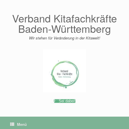
Zum
Inhalt
springen
Verband Kitafachkräfte
Baden-Württemberg
Wir stehen für Veränderung in der Kitawelt!
Sei dabei!
Menü