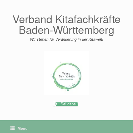
Zum
Inhalt
springen
Verband Kitafachkräfte
Baden-Württemberg
Wir stehen für Veränderung in der Kitawelt!
Sei dabei!
Menü