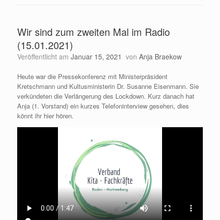
Wir sind zum zweiten Mal im Radio
(15.01.2021)
Veröffentlicht am
Januar 15, 2021
von
Anja Braekow
Heute war die Pressekonferenz mit Ministerpräsident
Kretschmann und Kultusministerin Dr. Susanne Eisenmann. Sie
verkündeten die Verlängerung des Lockdown. Kurz danach hat
Anja (1. Vorstand) ein kurzes Telefoninterview gesehen, dies
könnt ihr hier hören.