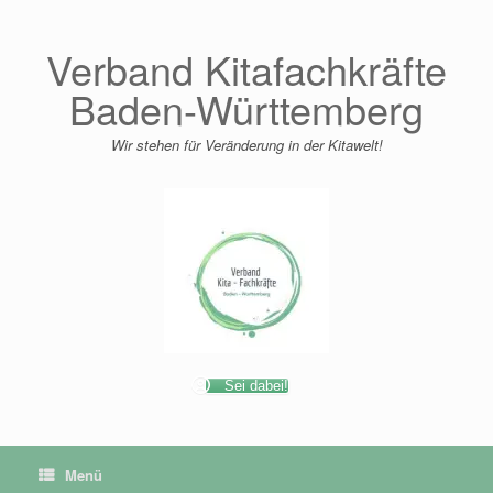
Zum
Inhalt
springen
Verband Kitafachkräfte
Baden-Württemberg
Wir stehen für Veränderung in der Kitawelt!
Sei dabei!
Menü