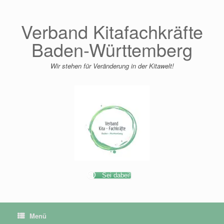
Zum
Inhalt
springen
Verband Kitafachkräfte
Baden-Württemberg
Wir stehen für Veränderung in der Kitawelt!
Sei dabei!
Menü