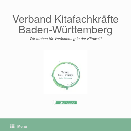
Zum
Inhalt
springen
Verband Kitafachkräfte
Baden-Württemberg
Wir stehen für Veränderung in der Kitawelt!
Sei dabei!
Menü