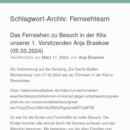
Schlagwort-Archiv:
Fernsehteam
Das Fernsehen zu Besuch in der Kita
unserer 1. Vorsitzenden Anja Braekow
(05.03.2024)
Veröffentlicht am
März 17, 2024
von
Anja Braekow
Als Vorbereitung auf die Sendung „Zur Sache Baden-
Württemberg“ vom 07.03.2024 war ein Filmteam in der Kita in
Rheinfelden.
https://www.ardmediathek.de/video/zur-sache-baden-
wuerttemberg/erzieherinnen-im-kampf-gegen-unterbesetzung-wie-
steht-es-um-unsere-kinderbetreuung/swr-
bw/Y3JpZDovL3N3ci5kZS9hZXgvbzIwMTUzMTM
Es war für die Kinder und Fachkräfte ein toller Besuch. Die
Kinder konnten alle einmal durch die Kamera schauen und das
Mikrofon benutzen. Wir bedanken uns bei allen Familien und