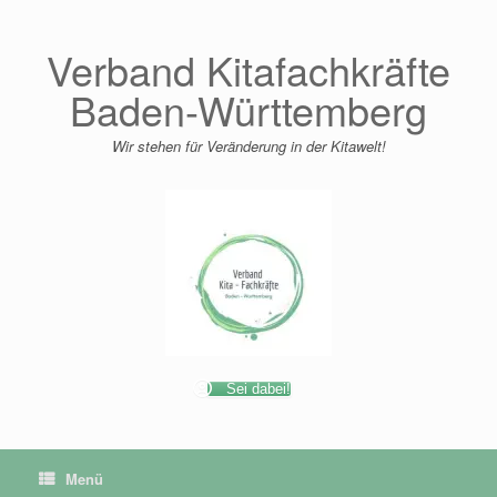
Zum
Inhalt
springen
Verband Kitafachkräfte
Baden-Württemberg
Wir stehen für Veränderung in der Kitawelt!
Sei dabei!
Menü